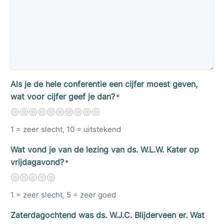
Als je de hele conferentie een cijfer moest geven,
wat voor cijfer geef je dan?
*
1
2
3
4
5
6
7
8
9
10
1 = zeer slecht, 10 = uitstekend
Wat vond je van de lezing van ds. W.L.W. Kater op
vrijdagavond?
*
1
2
3
4
5
1 = zeer slecht, 5 = zeer goed
Zaterdagochtend was ds. W.J.C. Blijderveen er. Wat