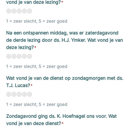
vond je van deze lezing?
*
1
2
3
4
5
1 = zeer slecht, 5 = zeer goed
Na een ontspannen middag, was er zaterdagavond
de derde lezing door ds. H.J. Ymker. Wat vond je van
deze lezing?
*
1
2
3
4
5
1 = zeer slecht, 5 = zeer goed
Wat vond je van de dienst op zondagmorgen met ds.
T.J. Lucas?
*
1
2
3
4
5
1 = zeer slecht, 5 = zeer goed
Zondagavond ging ds. K. Hoefnagel ons voor. Wat
vond je van deze dienst?
*