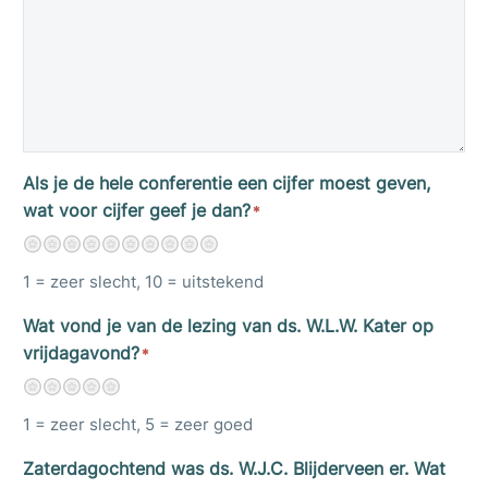
Als je de hele conferentie een cijfer moest geven,
wat voor cijfer geef je dan?
*
1
2
3
4
5
6
7
8
9
10
1 = zeer slecht, 10 = uitstekend
Wat vond je van de lezing van ds. W.L.W. Kater op
vrijdagavond?
*
1
2
3
4
5
1 = zeer slecht, 5 = zeer goed
Zaterdagochtend was ds. W.J.C. Blijderveen er. Wat