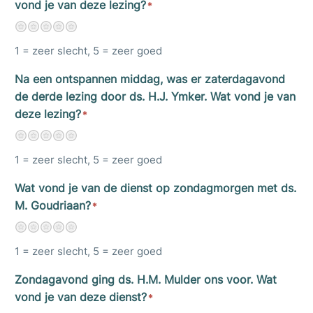
vond je van deze lezing?
*
1
2
3
4
5
1 = zeer slecht, 5 = zeer goed
Na een ontspannen middag, was er zaterdagavond
de derde lezing door ds. H.J. Ymker. Wat vond je van
deze lezing?
*
1
2
3
4
5
1 = zeer slecht, 5 = zeer goed
Wat vond je van de dienst op zondagmorgen met ds.
M. Goudriaan?
*
1
2
3
4
5
1 = zeer slecht, 5 = zeer goed
Zondagavond ging ds. H.M. Mulder ons voor. Wat
vond je van deze dienst?
*